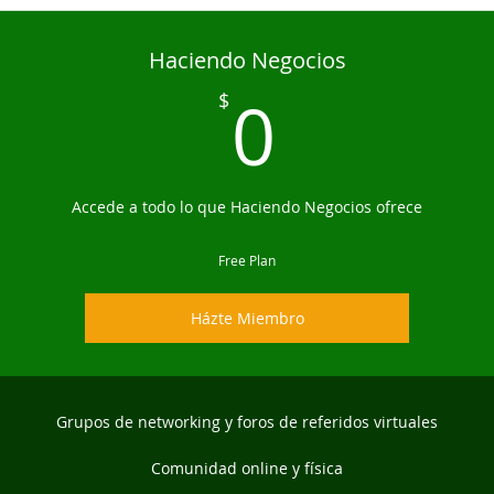
Haciendo Negocios
0$
0
$
Accede a todo lo que Haciendo Negocios ofrece
Free Plan
Házte Miembro
Grupos de networking y foros de referidos virtuales
Comunidad online y física